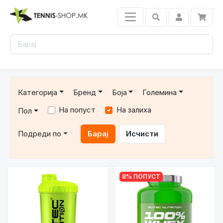
Категорија
Бренд
Боја
Големина
На попуст
На залиха
Пол
Подреди по
Барај
Исчисти
8% ПОПУСТ