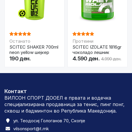
Останато
Протеини
SCITEC SHAKER 700ml
SCITEC IZOLATE 1816gr
neon yellow шејкер
чоколадо лешник
190 ден.
4.590 ден.
4.990 ден.
Контакт
ВИЛСОН СПОРТ ДООЕЛ е првата и водечка
специјализирана продавница за тенис, пинг понг,
сквош и бадминтон во Република Македонија.
ул. Теодосиј Гологанов 70, Скопје
vilsonsport@t.mk