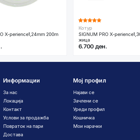
Котур
 X-perience1,24mm 200m
SIGNUM PRO X-perience1,
жица
.
6.700 ден.
Информации
Мој профил
За нас
Најави се
Локација
Зачлени се
Контакт
Уреди профил
Услови за продажба
Кошничка
Повраток на пари
Мои нарачки
Достава