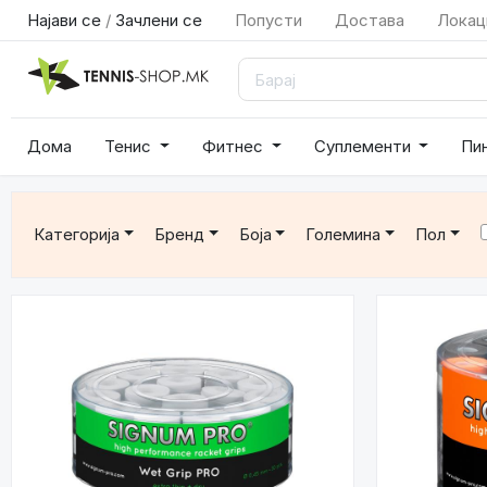
Најави се
/
Зачлени се
Попусти
Достава
Локац
Дома
Тенис
Фитнес
Суплементи
Пи
Категорија
Бренд
Боја
Големина
Пол