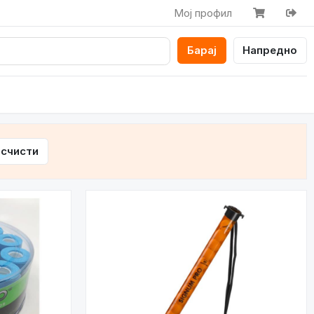
Мој профил
Барај
Напредно
счисти