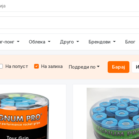
ија
нг-понг
Облека
Друго
Брендови
Блог
На попуст
На залиха
Подреди по
Барај
И