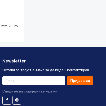
30mm 200m
Newsletter
Остави го твојот е-маил за да бидеш контактиран.
Пријави се
Следи не на социјланите мрежи