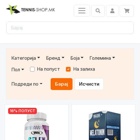
Категорија
Бренд
Боја
Големина
На попуст
На залиха
Пол
Подреди по
Барај
Исчисти
16% ПОПУСТ