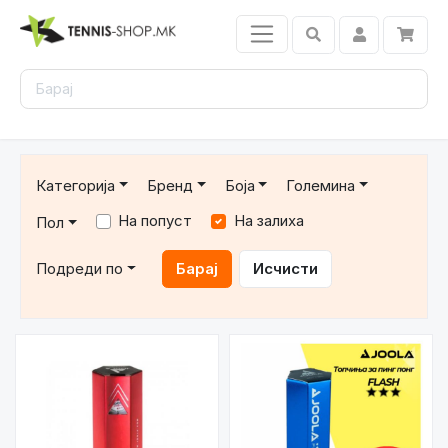
Категорија
Бренд
Боја
Големина
На попуст
На залиха
Пол
Подреди по
Барај
Исчисти