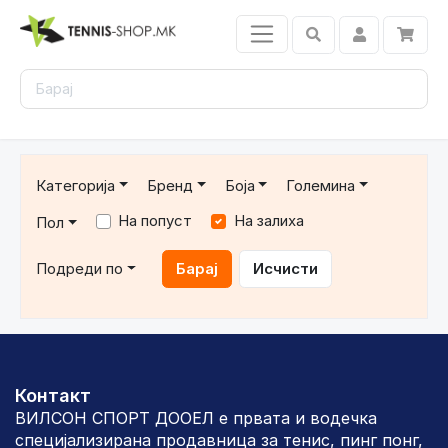
Категорија
Бренд
Боја
Големина
На попуст
На залиха
Пол
Подреди по
Барај
Исчисти
Контакт
ВИЛСОН СПОРТ ДООЕЛ е првата и водечка
специјализирана продавница за тенис, пинг понг,