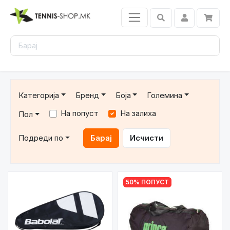
Категорија
Бренд
Боја
Големина
На попуст
На залиха
Пол
Подреди по
Барај
Исчисти
50% ПОПУСТ