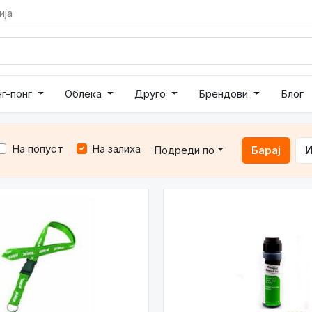
ија
нг-понг
Облека
Друго
Брендови
Блог
На попуст
На залиха
Подреди по
Барај
И