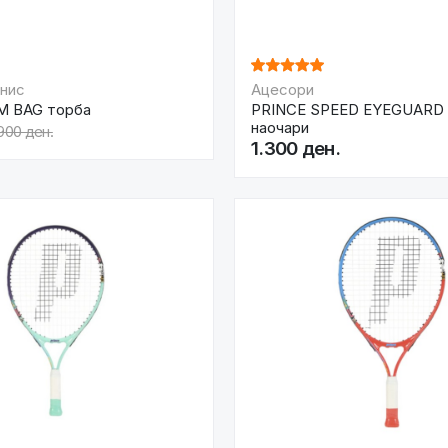
енис
Ацесори
M BAG торба
PRINCE SPEED EYEGUARD
наочари
900 ден.
1.300 ден.