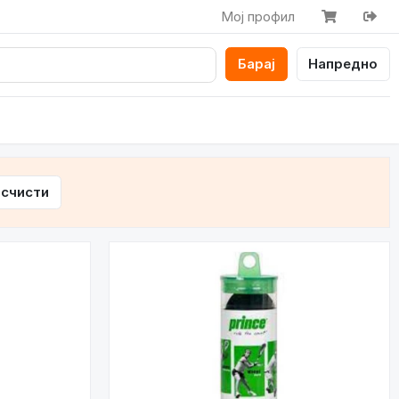
Мој профил
Барај
Напредно
счисти