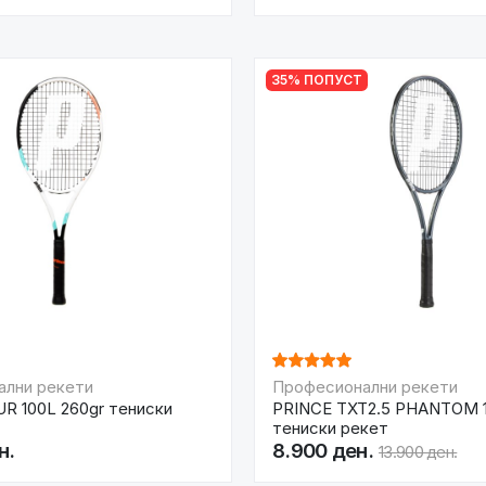
35% ПОПУСТ
ални рекети
Професионални рекети
R 100L 260gr тениски
PRINCE TXT2.5 PHANTOM 1
тениски рекет
н.
8.900 ден.
13.900 ден.