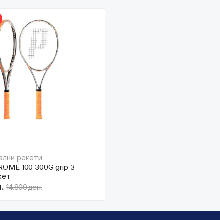
ални рекети
OME 100 300G grip 3
кет
.
14.800 ден.