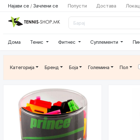
Најави се
/
Зачлени се
Попусти
Достава
Локац
Дома
Тенис
Фитнес
Суплементи
Пи
Категорија
Бренд
Боја
Големина
Пол