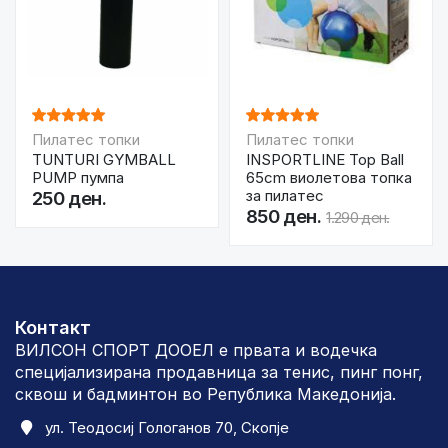
Пилатес топки
Пилатес топки
TUNTURI GYMBALL
INSPORTLINE Top Ball
PUMP пумпа
65cm виолетова топка
за пилатес
250 ден.
850 ден.
1.290 ден.
Контакт
ВИЛСОН СПОРТ ДООЕЛ е првата и водечка
специјализирана продавница за тенис, пинг понг,
сквош и бадминтон во Република Македонија.
ул. Теодосиј Гологанов 70, Скопје