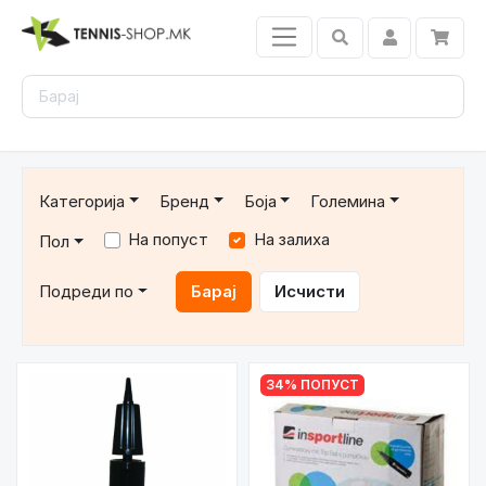
Категорија
Бренд
Боја
Големина
На попуст
На залиха
Пол
Подреди по
Барај
Исчисти
34% ПОПУСТ