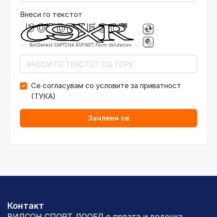
Внеси го текстот
BotDetect CAPTCHA ASP.NET Form Validation
Се согласувам со условите за приватност
(
ТУКА
)
Контакт
ВИЛСОН СПОРТ ДООЕЛ е првата и водечка