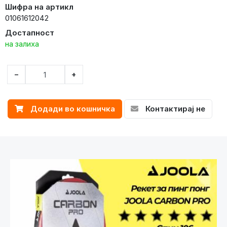
Шифра на артикл
01061612042
Достапност
на залиха
−
+
Додади во кошничка
Контактирај не