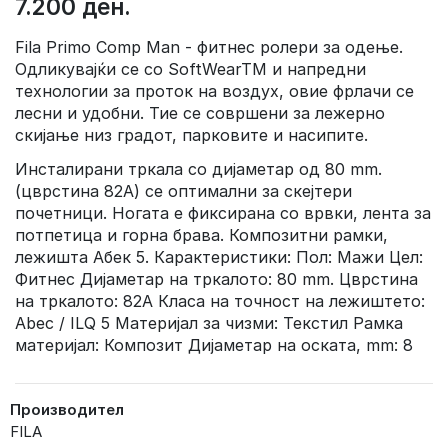
7.200 ден.
Fila Primo Comp Man - фитнес ролери за одење.
Одликувајќи се со SoftWearTM и напредни
технологии за проток на воздух, овие фрлачи се
лесни и удобни. Тие се совршени за лежерно
скијање низ градот, парковите и насипите.
Инсталирани тркала со дијаметар од 80 mm.
(цврстина 82А) се оптимални за скејтери
почетници. Ногата е фиксирана со врвки, лента за
потпетица и горна брава. Композитни рамки,
лежишта Абек 5. Карактеристики: Пол: Мажи Цел:
Фитнес Дијаметар на тркалото: 80 mm. Цврстина
на тркалото: 82А Класа на точност на лежиштето:
Abec / ILQ 5 Материјал за чизми: Текстил Рамка
материјал: Композит Дијаметар на оската, mm: 8
Производител
FILA