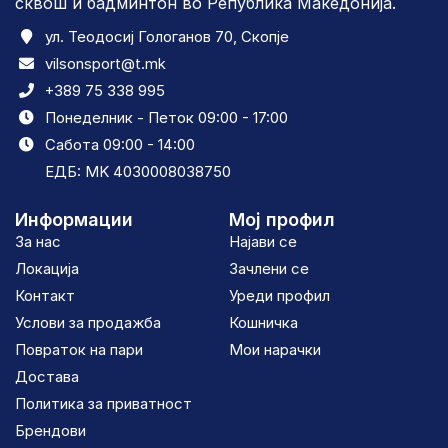
сквош и бадминтон во Република Македонија.
ул. Теодосиј Гологанов 70, Скопје
vilsonsport@t.mk
+389 75 338 995
Понеделник - Петок 09:00 - 17:00
Сабота 09:00 - 14:00
ЕДБ: MK 4030008038750
Информации
Мој профил
За нас
Најави се
Локација
Зачлени се
Контакт
Уреди профил
Услови за продажба
Кошничка
Повраток на пари
Мои нарачки
Достава
Политика за приватност
Брендови