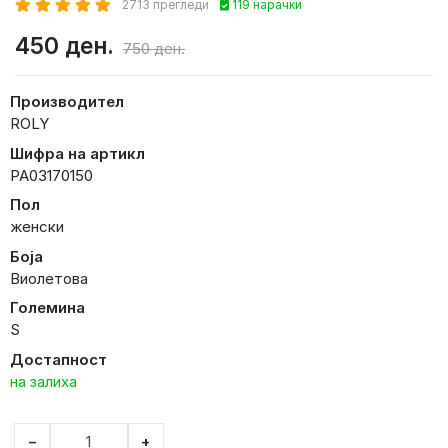
2713 прегледи
119 нарачки
450 ден.
750 ден.
Производител
ROLY
Шифра на артикл
PA03170150
Пол
женски
Боја
Виолетова
Големина
S
Достапност
на залиха
−
+