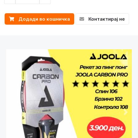
Додади во кошничка
Контактирај не
Претходно
След