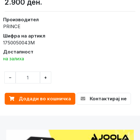
2.900 ден.
Производител
PRINCE
Шифра на артикл
1750050043M
Достапност
на залиха
−
+
Додади во кошничка
Контактирај не