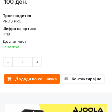
100 ден.
Производител
PROS PRO
Шифра на артикл
H110
Достапност
на залиха
−
+
Додади во кошничка
Контактирај не