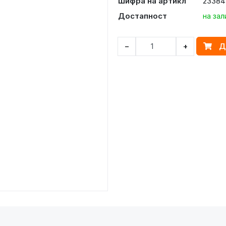
Шифра на артикл
23384
Достапност
на зал
Д
−
+