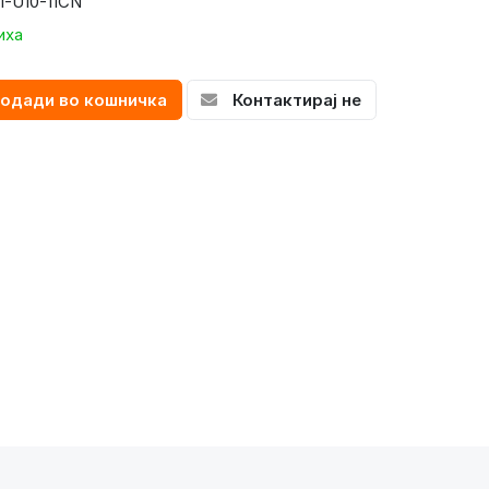
1-U10-11CN
иха
одади во кошничка
Контактирај не