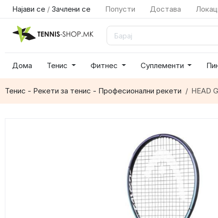
Најави се
/
Зачлени се
Попусти
Достава
Локац
Дома
Тенис
Фитнес
Суплементи
Пи
Тенис - Рекети за тенис - Професионални рекети
HEAD Gr