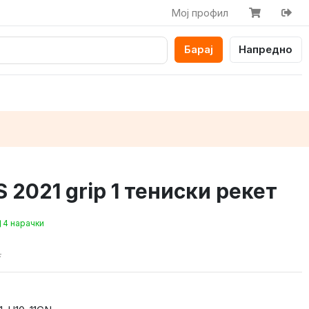
Мој профил
Барај
Напредно
S 2021 grip 1 тениски рекет
4 нарачки
.