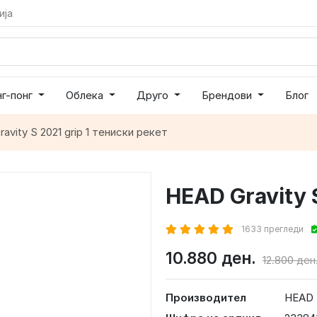
ија
нг-понг
Облека
Друго
Брендови
Блог
avity S 2021 grip 1 тениски рекет
HEAD Gravity 
1633 прегледи
10.880 ден.
12.800 ден
Производител
HEAD