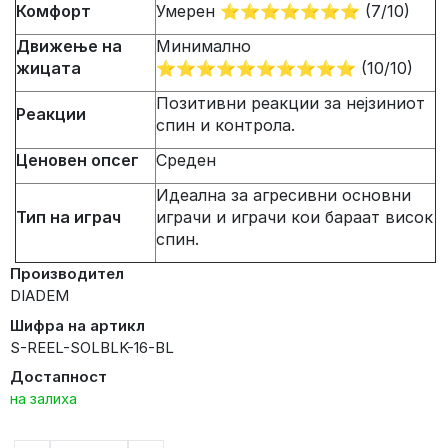
Комфорт
Умерен ⭐⭐⭐⭐⭐⭐⭐ (7/10)
Движење на
Минимално
жицата
⭐⭐⭐⭐⭐⭐⭐⭐⭐⭐ (10/10)
Позитивни реакции за нејзиниот
Реакции
спин и контрола.
Ценовен опсег
Среден
Идеална за агресивни основни
Тип на играч
играчи и играчи кои бараат висок
спин.
Производител
DIADEM
Шифра на артикл
S-REEL-SOLBLK-16-BL
Достапност
на залиха