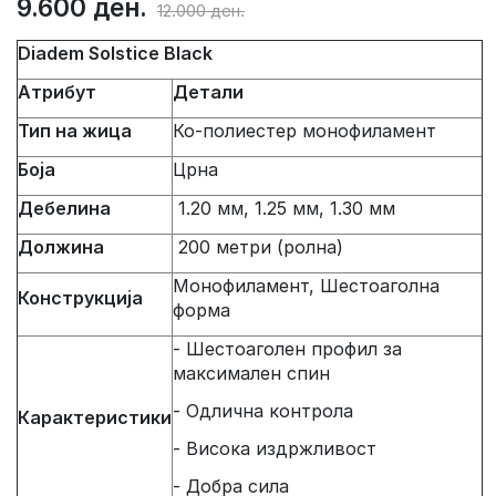
9.600 ден.
12.000 ден.
Diadem Solstice Black
Атрибут
Детали
Тип на жица
Ко-полиестер монофиламент
Боја
Црна
Дебелина
1.20 мм, 1.25 мм, 1.30 мм
Должина
200 метри (ролна)
Монофиламент, Шестоаголна
Конструкција
форма
- Шестоаголен профил за
максимален спин
- Одлична контрола
Карактеристики
- Висока издржливост
- Добра сила