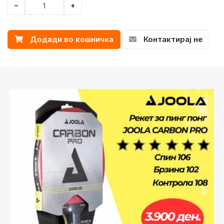
−
+
Додади во кошничка
Контактирај не
Претходно
След