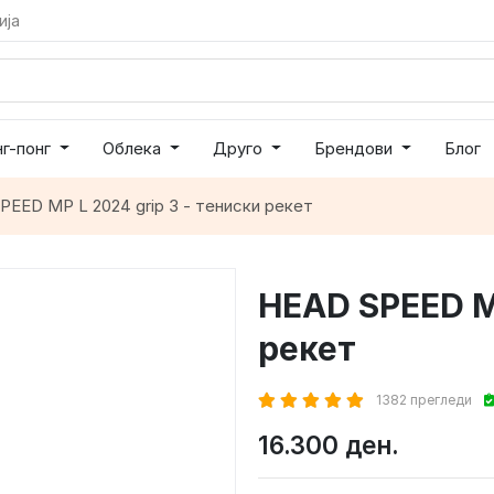
ија
нг-понг
Облека
Друго
Брендови
Блог
PEED MP L 2024 grip 3 - тениски рекет
HEAD SPEED MP
рекет
1382 прегледи
16.300 ден.