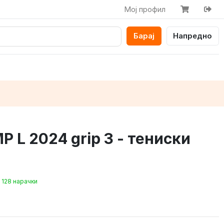
Мој профил
Барај
Напредно
 L 2024 grip 3 - тениски
128 нарачки