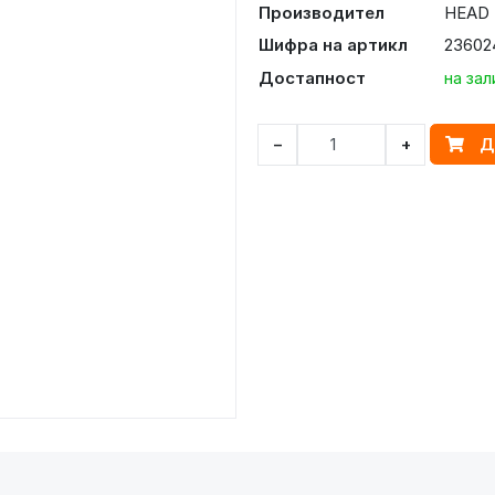
Производител
HEAD
Шифра на артикл
23602
Достапност
на зал
Д
−
+