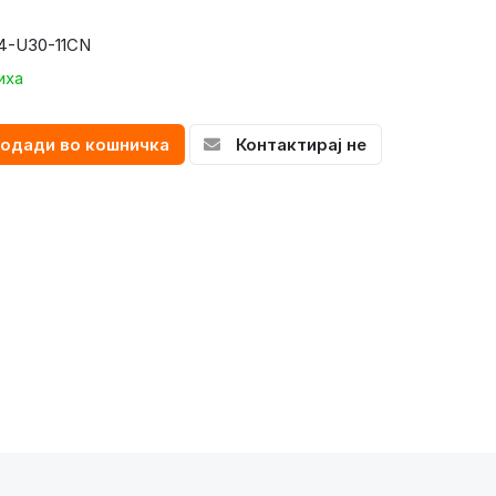
4-U30-11CN
иха
одади во кошничка
Контактирај не