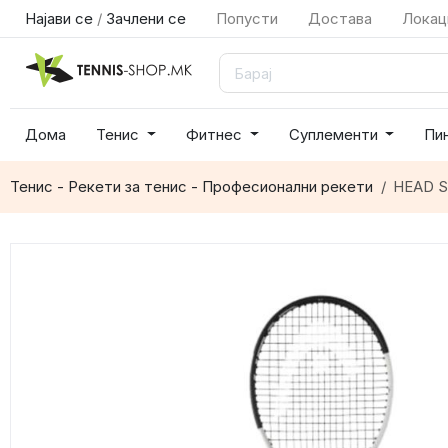
Најави се
/
Зачлени се
Попусти
Достава
Локац
Дома
Тенис
Фитнес
Суплементи
Пи
Тенис - Рекети за тенис - Професионални рекети
HEAD S