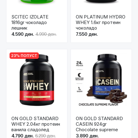
SCITEC IZOLATE
ON PLATINUM HYDRO
1816gr чоколадо
WHEY 1.6кг протеин
лешник
чоколадо
4.590 ден.
4.990 ден.
7.550 ден.
23% ПОПУСТ
ON GOLD STANDARD
ON GOLD STANDARD
WHEY 2.04кг протеин
CASEIN 924gr
ванила сладолед
Chocolate supreme
4.790 ден.
6.290 ден.
3.890 ден.