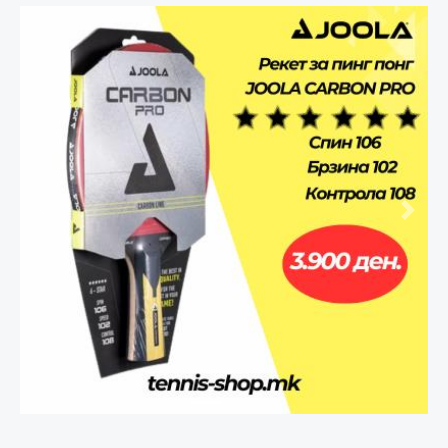
Претходно
След