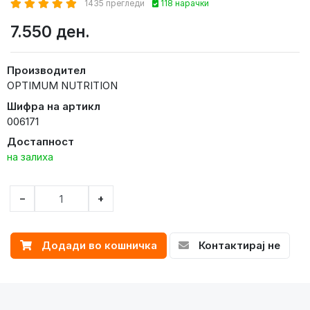
1435 прегледи
118 нарачки
7.550 ден.
Производител
OPTIMUM NUTRITION
Шифра на артикл
006171
Достапност
на залиха
−
+
Додади во кошничка
Контактирај не