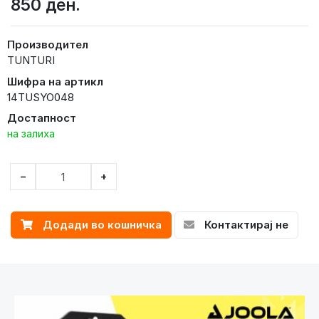
850 ден.
Производител
TUNTURI
Шифра на артикл
14TUSYO048
Достапност
на залиха
−
+
Додади во кошничка
Контактирај не