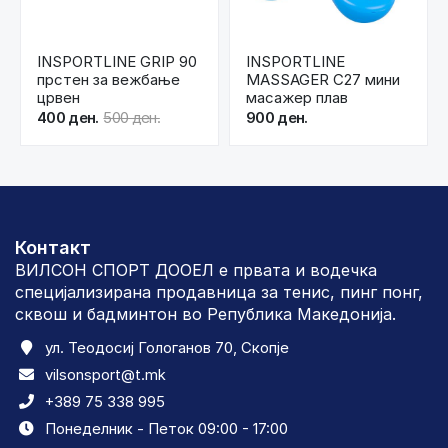
INSPORTLINE GRIP 90
INSPORTLINE
прстен за вежбање
MASSAGER C27 мини
црвен
масажер плав
400 ден.
500 ден.
900 ден.
Контакт
ВИЛСОН СПОРТ ДООЕЛ е првата и водечка
специјализирана продавница за тенис, пинг понг,
сквош и бадминтон во Република Македонија.
ул. Теодосиј Гологанов 70, Скопје
vilsonsport@t.mk
+389 75 338 995
Понеделник - Петок 09:00 - 17:00