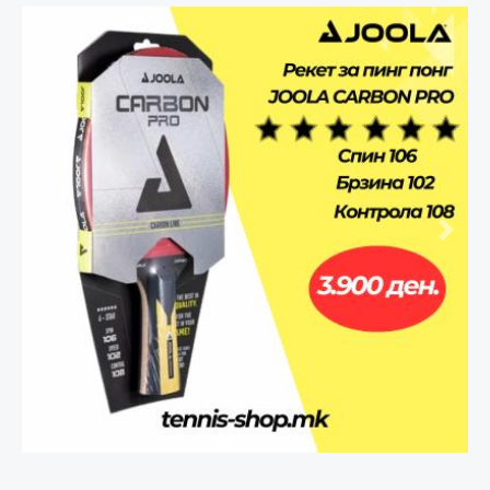
Претходно
След