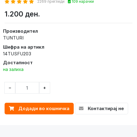
2269 прегледи
109 нарачки
1.200 ден.
Производител
TUNTURI
Шифра на артикл
14TUSFU203
Достапност
на залиха
−
+
Додади во кошничка
Контактирај не