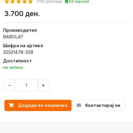
1765 прегледи
83 нарачки
3.700 ден.
Производител
BABOLAT
Шифра на артикл
32S21478-32B
Достапност
на залиха
−
+
Додади во кошничка
Контактирај не