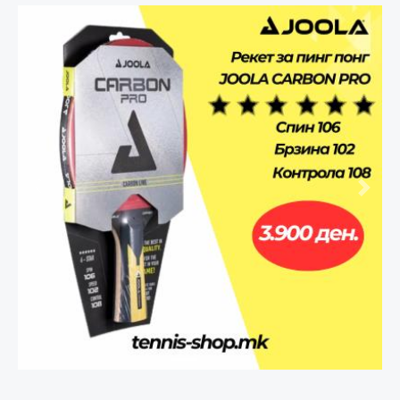
Претходно
След