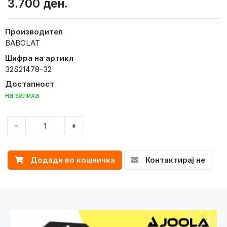
3.700 ден.
Производител
BABOLAT
Шифра на артикл
32S21478-32
Достапност
на залиха
−
+
Додади во кошничка
Контактирај не