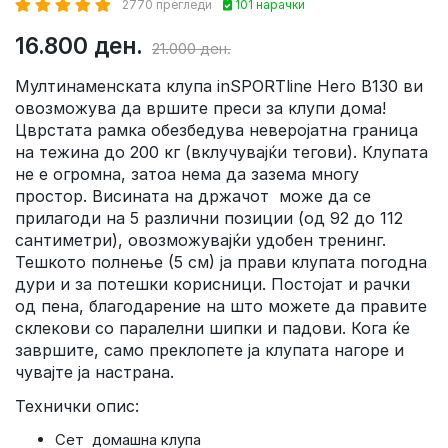
2770 прегледи
101 нарачки
16.800 ден.
21.000 ден.
Мултинаменската клупа inSPORTline Hero B130 ви
овозможува да вршите преси за клупи дома!
Цврстата рамка обезбедува неверојатна граница
на тежина до 200 кг (вклучувајќи тегови). Клупата
не е огромна, затоа нема да зазема многу
простор. Висината на држачот може да се
прилагоди на 5 различни позиции (од 92 до 112
сантиметри), овозможувајќи удобен тренинг.
Тешкото полнење (5 см) ја прави клупата погодна
дури и за потешки корисници. Постојат и рачки
од пена, благодарение на што можете да правите
склекови со паралелни шипки и падови. Кога ќе
завршите, само преклопете ја клупата нагоре и
чувајте ја настрана.
Технички опис:
Сет домашна клупа