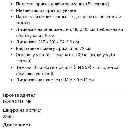
Подлога прилагодлива за висина (5 позиции)
Механизам за преклопување
Паралелни шипки - можете да правите склекови и
падови
Димензии на обложен дел: 110 x 30 см Дебелина на
обложување: 5 см
Димензии: 127 x 101 x 92-112 см
Растојание помеѓу држачите: 72 см
Ограничување на тежината: 200 кг (вклучувајќи
тегови)
Тежина: 18 кг Категорија: H (EN 957) - погоден за
домашна употреба
Димензии на пакетот: 114 x 40 x 13 см
Производител
INSPORTLINE
Шифра на артикл
22651
Достапност