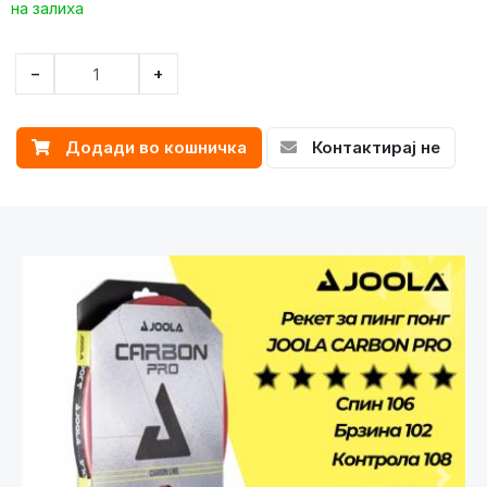
на залиха
−
+
Додади во кошничка
Контактирај не
Претходно
След