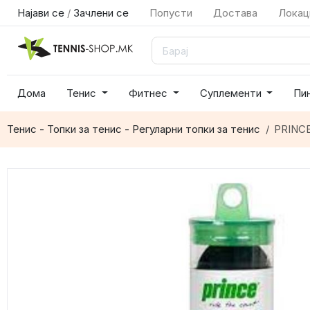
Најави се
/
Зачлени се
Попусти
Достава
Локац
Дома
Тенис
Фитнес
Суплементи
Пи
Тенис - Топки за тенис - Регуларни топки за тенис
PRINCE