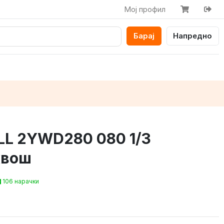
Мој профил
Барај
Напредно
LL 2YWD280 080 1/3
квош
106 нарачки