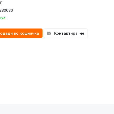
E
280080
иха
одади во кошничка
Контактирај не