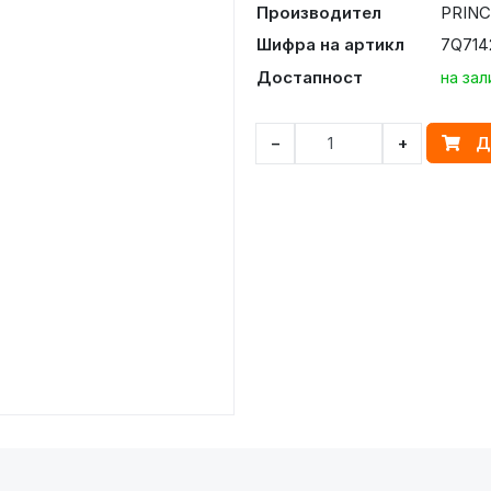
Производител
PRINC
Шифра на артикл
7Q714
Достапност
на зал
Д
−
+