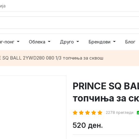
ија
нг-понг
Облека
Друго
Брендови
Блог
 SQ BALL 2YWD280 080 1/3 топчиња за сквош
PRINCE SQ BA
топчиња за с
2278 прегледи
520 ден.