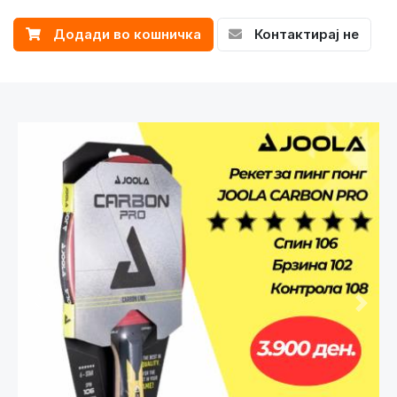
Додади во кошничка
Контактирај не
Претходно
След