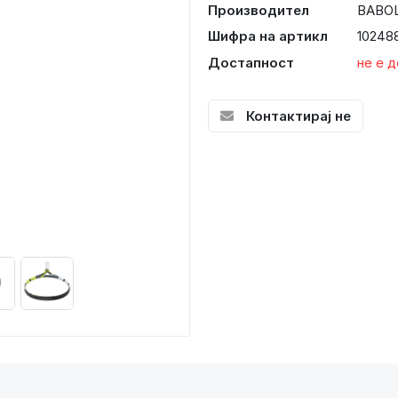
Производител
BABO
Шифра на артикл
10248
Достапност
не е 
Контактирај не