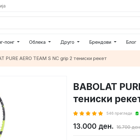
ија
нг-понг
Облека
Друго
Брендови
Блог
T PURE AERO TEAM S NC grip 2 тениски рекет
BABOLAT PURE
тениски реке
546 прегледи
13.000 ден.
16.700 ден