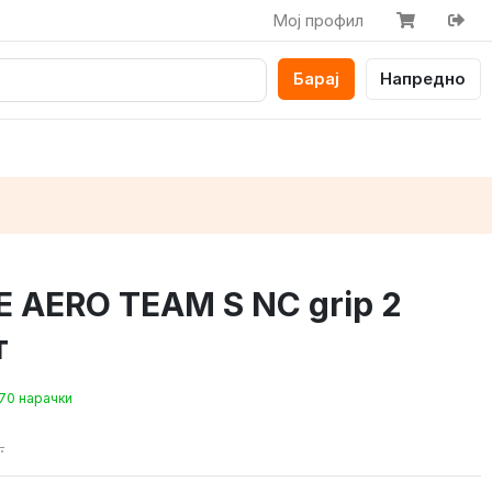
Мој профил
Барај
Напредно
 AERO TEAM S NC grip 2
т
70 нарачки
.