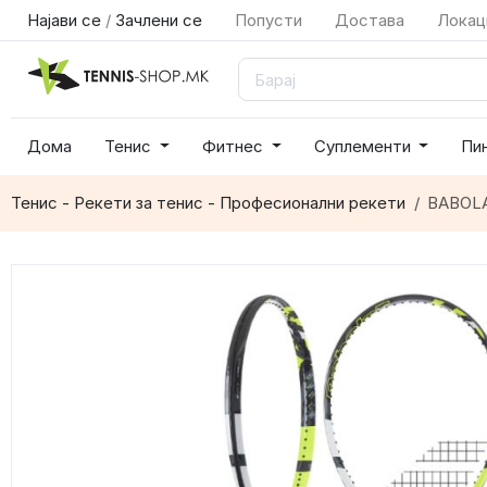
Најави се
/
Зачлени се
Попусти
Достава
Локац
Дома
Тенис
Фитнес
Суплементи
Пи
Тенис - Рекети за тенис - Професионални рекети
BABOLA