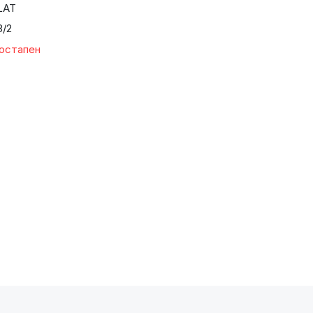
LAT
8/2
достапен