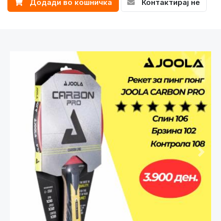
Додади во кошничка
Контактирај не
Претходно
След