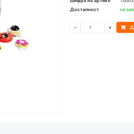
Шифра на артикл
70003
Достапност
на зал
Д
−
+