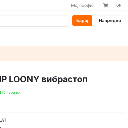
Мој профил
Барај
Напредно
P LOONY вибрастоп
75 нарачки
LAT