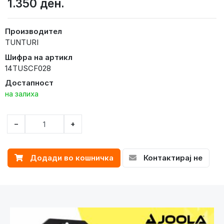
1.350 ден.
Производител
TUNTURI
Шифра на артикл
14TUSCF028
Достапност
на залиха
−
+
Додади во кошничка
Контактирај не